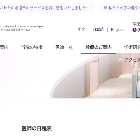
させたの永遠幸のサービスを誠に感謝いたしました！
私たちの子の健やか
診療
中文
|
日本語
|
English
案内
当院の特徴
医師一覧
診療のご案内
学術研
アクセ
医師の日程表