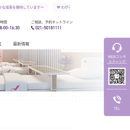
な成長を期待しています～
わが子が 永遠に健康と幸せを祈ります～
時間
ご相談、予約ホットライン
究
最新情報
ス
WEBコンサ
ルティング
TEL