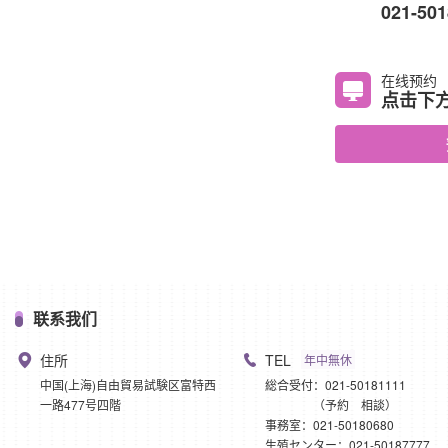
021-50
在线预约
点击下
联系我们
住所
TEL
年中無休
中国(上海)自由貿易試験区富特西
総合受付：021-50181111
一路477号四階
（予約 相談）
事務室：021-50180680
生殖センター：021-50187777